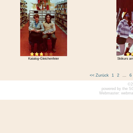
Katalog-Gleichenfeier
Skikurs am
<< Zurück
1
2
…
6
©2
powered by the S
Webmaster: webmaste