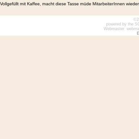
Vollgefüllt mit Kaffee, macht diese Tasse müde MitarbeiterInnen wiede
©2
powered by the S
Webmaster: webmaste
E