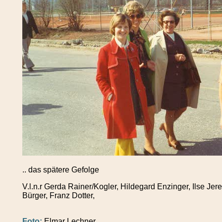
.. das spätere Gefolge
V.l.n.r Gerda Rainer/Kogler, Hildegard Enzinger, Ilse Jer
Bürger, Franz Dotter,
Foto:
Elmar Lechner