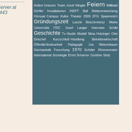
Feiern
Artikel
Unisono
Team
Josef Klingler
Willibald
erver at
Dörfler
Installationen
INEPT
Ball
Weiterentwicklung
 443
Hörsaal
Campus
Kultur
Theater
2009
ZFG
Spatenstich
Gründungszeit
Laszlo Böszörmenyi
Meine
Universität
ITEC
Josef Langer
Interview
Schild
Geschichte
Tv-Studio
Modell
Silvia Holzinger
Otto
Drischel
Kurzschluß-Handlung
Betriebswirtschaft
Öffentlichkeitsarbeit
Pädagogik
Joe Weizenbaum
1970
Germanistik
Forschung
Schöler
Ehrensenator
International
Soziologie
Ernst Scharrer
Günther Stotz