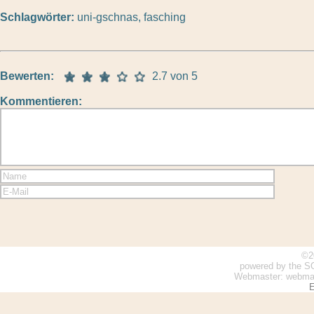
Schlagwörter:
uni-gschnas
,
fasching
Bewerten:
2.7 von 5
Kommentieren:
©2
powered by the S
Webmaster: webmaste
E