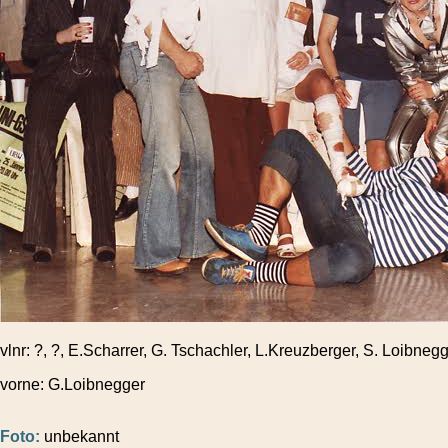
vlnr: ?, ?, E.Scharrer, G. Tschachler, L.Kreuzberger, S. Loibnegg
vorne: G.Loibnegger
Foto:
unbekannt