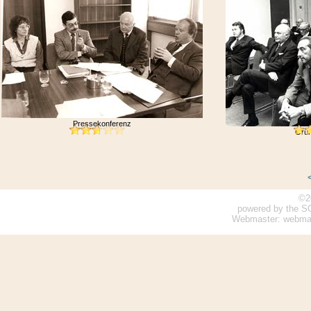
Pressekonferenz
Grün
©2
powered by the S
Webmaster: webmaste