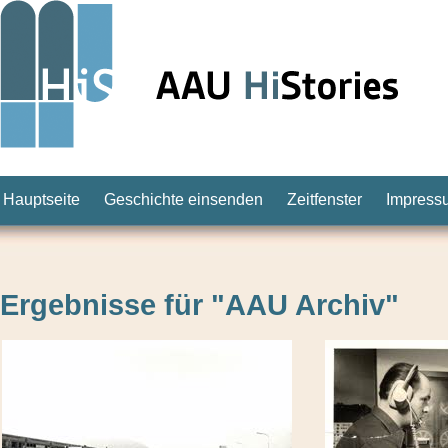
Hauptseite
Geschichte einsenden
Zeitfenster
Impress
Ergebnisse für "AAU Archiv"