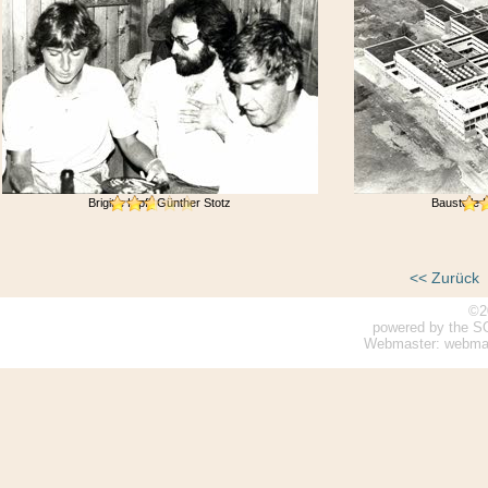
Brigitte Hipfl, Günther Stotz
Baustelle
<< Zurück
©2
powered by the S
Webmaster: webmaste